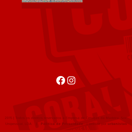
Facebook
Instagram
2015 | Todos os direitos reservados a Empresa de Cervejas da Madeira, Soc.
Unipessoal, LDA |
Política de Privacidade
| website por
urbanistas