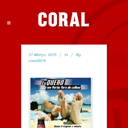
31 Março, 2015
In
By
coral2015
66