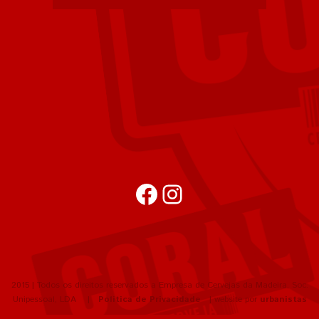
Facebook
Instagram
2015 | Todos os direitos reservados a Empresa de Cervejas da Madeira, Soc.
Unipessoal, LDA |
Política de Privacidade
| website por
urbanistas