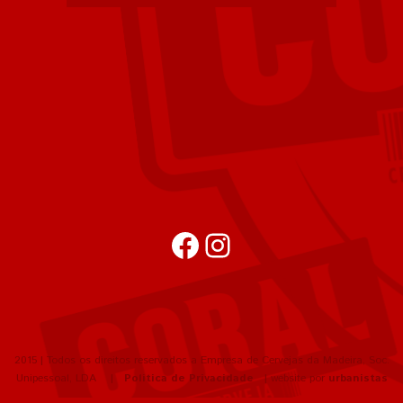
Facebook
Instagram
2015 | Todos os direitos reservados a Empresa de Cervejas da Madeira, Soc.
Unipessoal, LDA |
Política de Privacidade
| website por
urbanistas