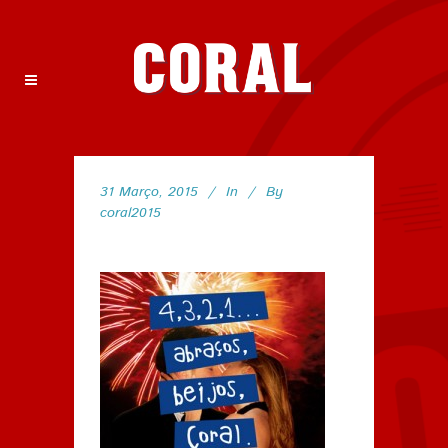
31 Março, 2015
In
By
coral2015
99