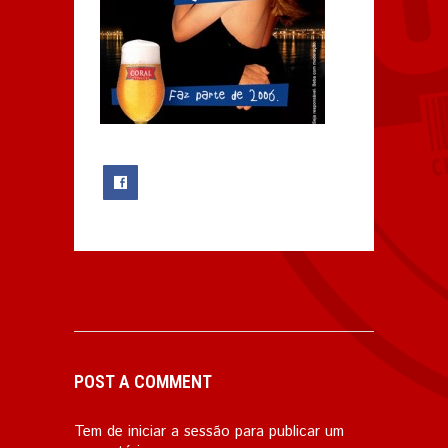
0
POST A COMMENT
Tem de
iniciar a sessão
para publicar um