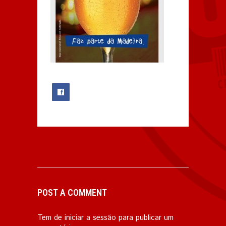
0
POST A COMMENT
Tem de
iniciar a sessão
para publicar um