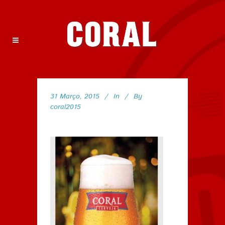
31 Março, 2015
In
By
coral2015
92