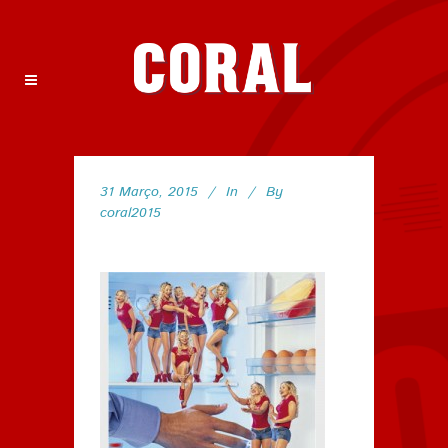
31 Março, 2015
In
By
coral2015
49