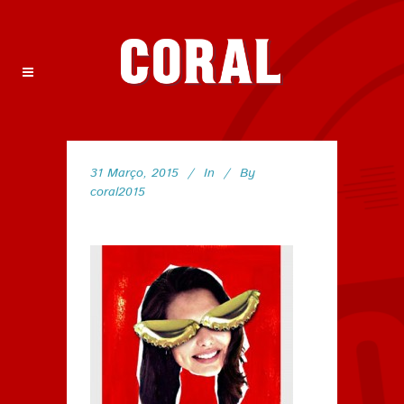
31 Março, 2015
In
By
coral2015
44