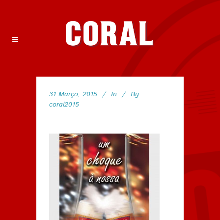
31 Março, 2015
In
By
coral2015
33