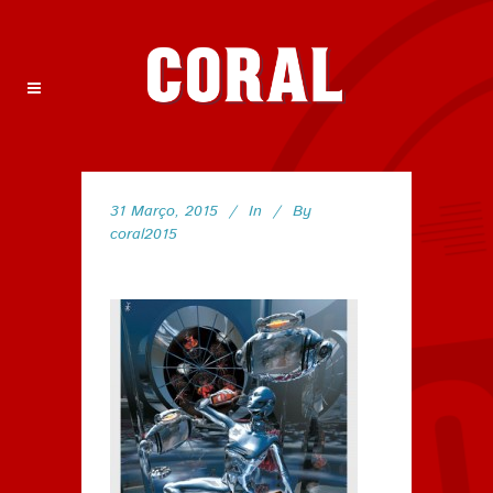
31 Março, 2015
In
By
coral2015
26