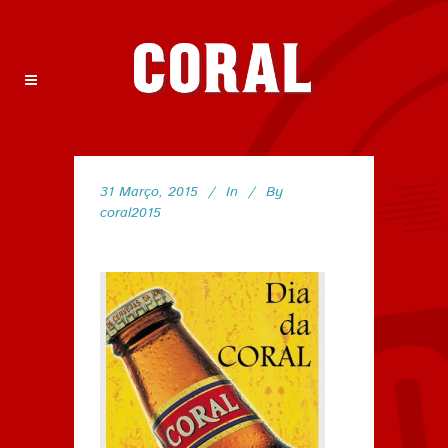
31 Março, 2015
In
By
coral2015
21