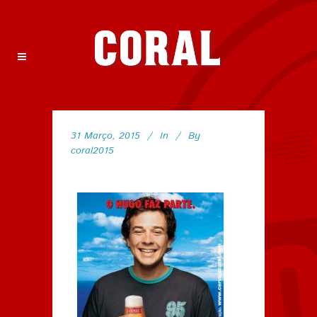
31 Março, 2015
In
By
coral2015
139