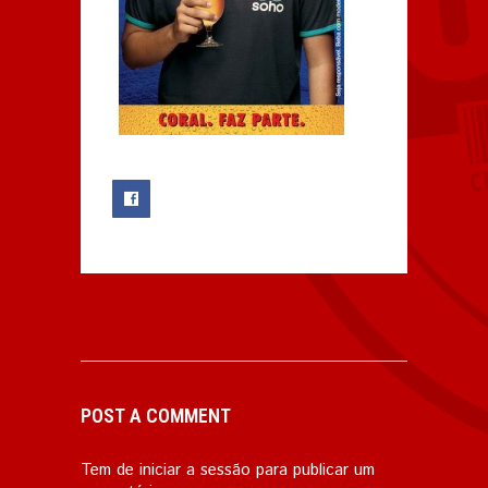
0
POST A COMMENT
Tem de
iniciar a sessão
para publicar um