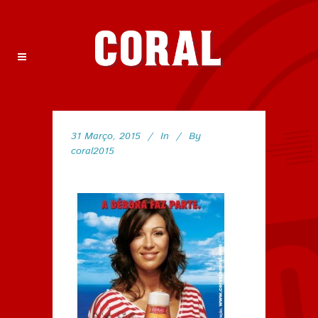
31 Março, 2015
In
By
coral2015
135