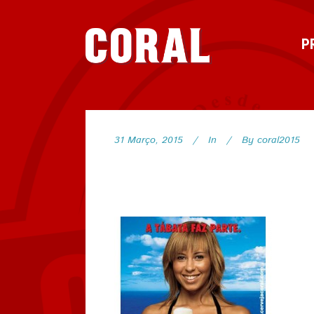
P
31 Março, 2015
In
By
coral2015
127