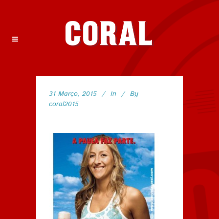
31 Março, 2015
In
By
coral2015
112