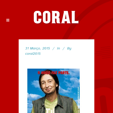
31 Março, 2015
In
By
coral2015
107