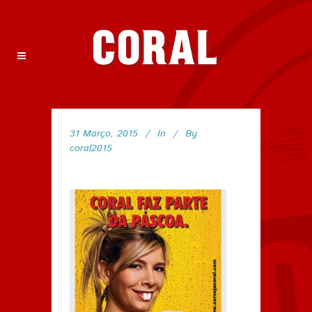
31 Março, 2015
In
By
coral2015
101