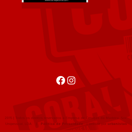
Facebook
Instagram
2015 | Todos os direitos reservados a Empresa de Cervejas da Madeira, Soc.
Unipessoal, LDA |
Política de Privacidade
| website por
urbanistas