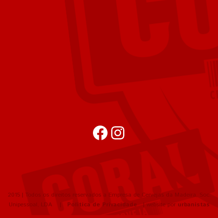
Facebook
Instagram
2015 | Todos os direitos reservados a Empresa de Cervejas da Madeira, Soc.
Unipessoal, LDA |
Política de Privacidade
| website por
urbanistas