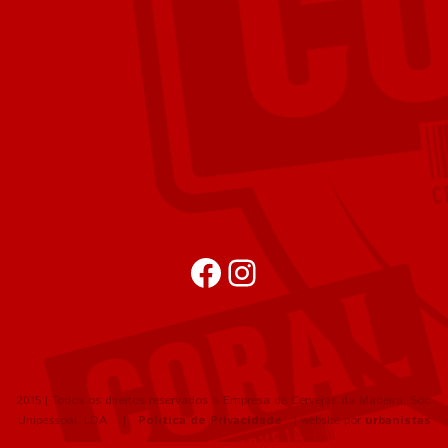
Facebook
Instagram
2015 | Todos os direitos reservados a Empresa de Cervejas da Madeira, Soc.
Unipessoal, LDA |
Política de Privacidade
| website por
urbanistas