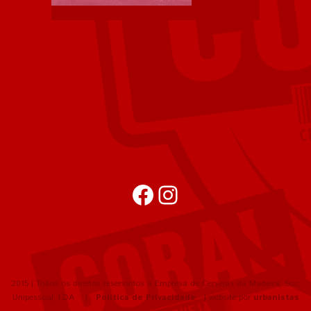
Facebook
Instagram
2015 | Todos os direitos reservados a Empresa de Cervejas da Madeira, Soc.
Unipessoal, LDA |
Política de Privacidade
| website por
urbanistas