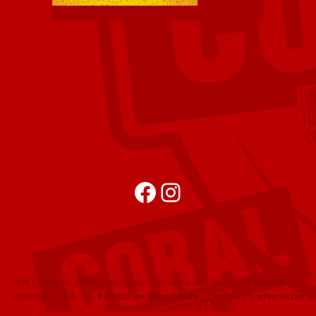
Facebook
Instagram
2015 | Todos os direitos reservados a Empresa de Cervejas da Madeira, Soc.
Unipessoal, LDA |
Política de Privacidade
| website por
urbanistas