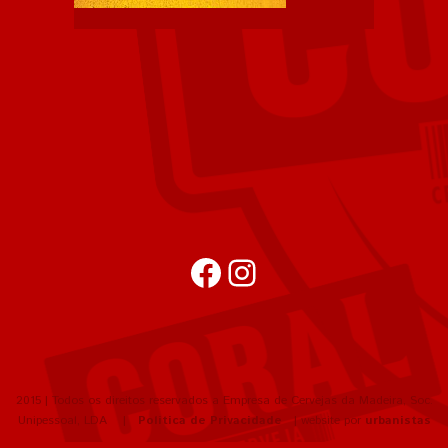
Facebook
Instagram
2015 | Todos os direitos reservados a Empresa de Cervejas da Madeira, Soc.
Unipessoal, LDA |
Política de Privacidade
| website por
urbanistas