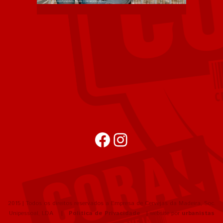
Facebook
Instagram
2015 | Todos os direitos reservados a Empresa de Cervejas da Madeira, Soc.
Unipessoal, LDA |
Política de Privacidade
| website por
urbanistas