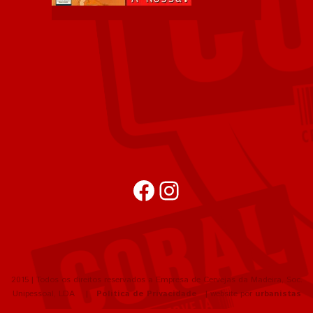
Facebook
Instagram
2015 | Todos os direitos reservados a Empresa de Cervejas da Madeira, Soc.
Unipessoal, LDA |
Política de Privacidade
| website por
urbanistas