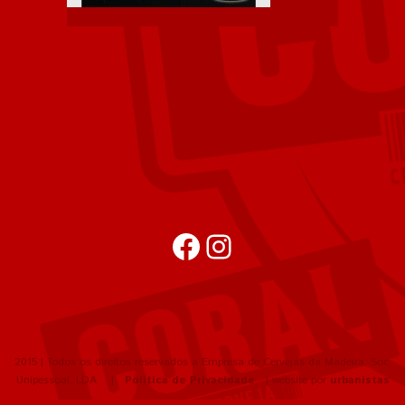
Facebook
Instagram
2015 | Todos os direitos reservados a Empresa de Cervejas da Madeira, Soc.
Unipessoal, LDA |
Política de Privacidade
| website por
urbanistas