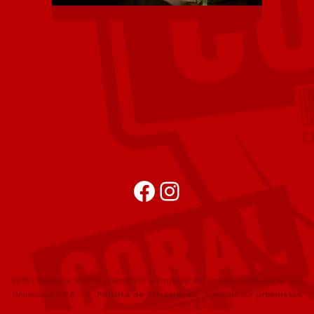
Facebook
Instagram
2015 | Todos os direitos reservados a Empresa de Cervejas da Madeira, Soc.
Unipessoal, LDA |
Política de Privacidade
| website por
urbanistas