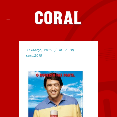
31 Março, 2015
In
By
coral2015
110