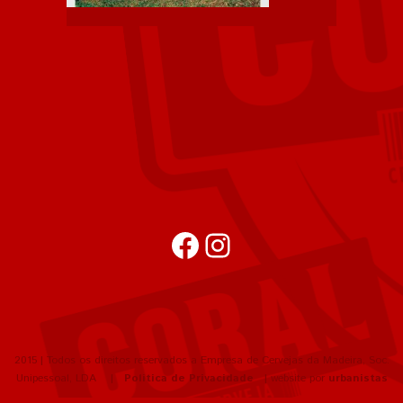
Facebook
Instagram
2015 | Todos os direitos reservados a Empresa de Cervejas da Madeira, Soc.
Unipessoal, LDA |
Política de Privacidade
| website por
urbanistas