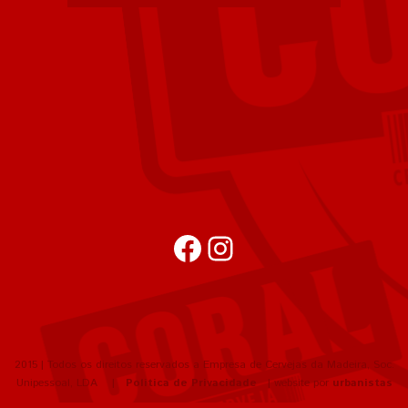
Facebook
Instagram
2015 | Todos os direitos reservados a Empresa de Cervejas da Madeira, Soc.
Unipessoal, LDA |
Política de Privacidade
| website por
urbanistas